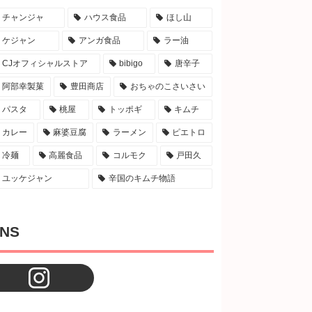
チャンジャ
ハウス食品
ほし山
ケジャン
アンガ食品
ラー油
CJオフィシャルストア
bibigo
唐辛子
阿部幸製菓
豊田商店
おちゃのこさいさい
パスタ
桃屋
トッポギ
キムチ
カレー
麻婆豆腐
ラーメン
ピエトロ
冷麺
高麗食品
コルモク
戸田久
ユッケジャン
辛国のキムチ物語
NS