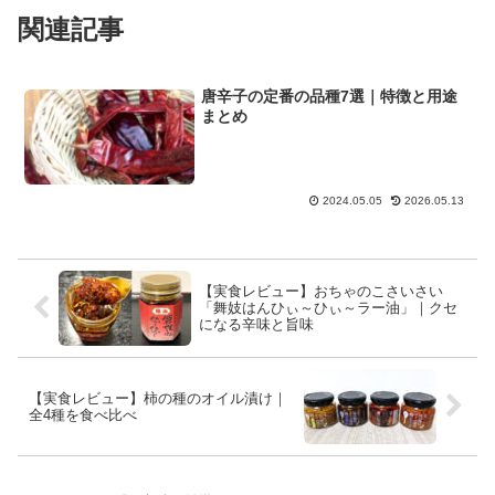
関連記事
唐辛子の定番の品種7選｜特徴と用途
まとめ
2024.05.05
2026.05.13
【実食レビュー】おちゃのこさいさい
「舞妓はんひぃ～ひぃ～ラー油」｜クセ
になる辛味と旨味
【実食レビュー】柿の種のオイル漬け｜
全4種を食べ比べ